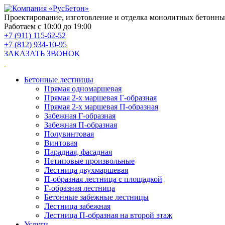
Проектирование, изготовление и отделка монолитных бетонны
Работаем с 10:00 до 19:00
+7 (911) 115-62-52
+7 (812) 934-10-95
ЗАКАЗАТЬ ЗВОНОК
Бетонные лестницы
Прямая одномаршевая
Прямая 2-х маршевая Г-образная
Прямая 2-х маршевая П-образная
Забежная Г-образная
Забежная П-образная
Полувинтовая
Винтовая
Парадная, фасадная
Нетиповые произвольные
Лестница двухмаршевая
П-образная лестница с площадкой
Г-образная лестница
Бетонные забежные лестницы
Лестница забежная
Лестница П-образная на второй этаж
Услуги