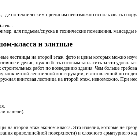
, где по техническим причинам невозможно использовать соор
-тека.
мер, для подъема/спуска в технические помещения, мансарды и 
ном-класса и элитные
вые лестницы на второй этаж, фото и цены которых можно изуч
зивное изделие, нужно быть готовым заплатить за это удоволь
 строительных работ по возведению здания. Чем больше требован
ену конкретной лестничной конструкции, изготовленной по инди
 наружная винтовая лестница на второй этаж, невозможно. При н
ия.
ли панели).
ы на второй этаж эконом-класса. Это изделия, которые не треб
ания криволинейной поверхности) и сложного арматурного карк