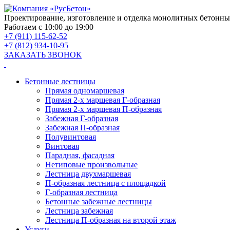
Проектирование, изготовление и отделка монолитных бетонны
Работаем с 10:00 до 19:00
+7 (911) 115-62-52
+7 (812) 934-10-95
ЗАКАЗАТЬ ЗВОНОК
Бетонные лестницы
Прямая одномаршевая
Прямая 2-х маршевая Г-образная
Прямая 2-х маршевая П-образная
Забежная Г-образная
Забежная П-образная
Полувинтовая
Винтовая
Парадная, фасадная
Нетиповые произвольные
Лестница двухмаршевая
П-образная лестница с площадкой
Г-образная лестница
Бетонные забежные лестницы
Лестница забежная
Лестница П-образная на второй этаж
Услуги