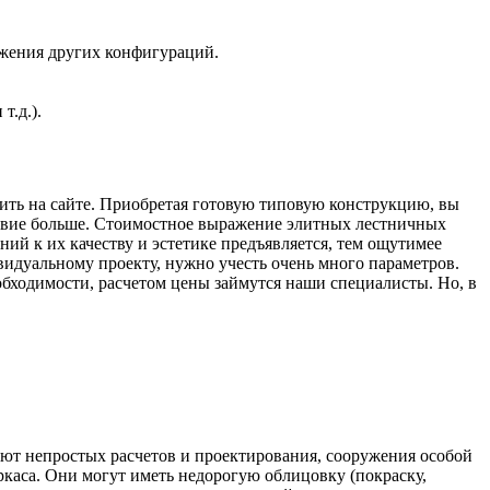
ужения других конфигураций.
т.д.).
ить на сайте. Приобретая готовую типовую конструкцию, вы
ствие больше. Стоимостное выражение элитных лестничных
ий к их качеству и эстетике предъявляется, тем ощутимее
видуальному проекту, нужно учесть очень много параметров.
еобходимости, расчетом цены займутся наши специалисты. Но, в
уют непростых расчетов и проектирования, сооружения особой
аса. Они могут иметь недорогую облицовку (покраску,