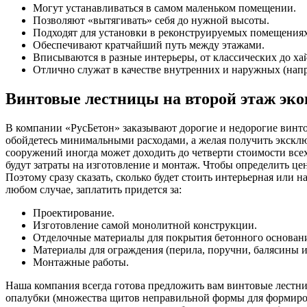
Могут устанавливаться в самом маленьком помещении.
Позволяют «вытягивать» себя до нужной высоты.
Подходят для установки в реконструируемых помещениях
Обеспечивают кратчайший путь между этажами.
Вписываются в разные интерьеры, от классических до хай
Отлично служат в качестве внутренних и наружных (напри
Винтовые лестницы на второй этаж эко
В компании «РусБетон» заказывают дорогие и недорогие винто
обойдетесь минимальными расходами, а желая получить эксклю
сооружений иногда может доходить до четверти стоимости всех
будут затраты на изготовление и монтаж. Чтобы определить ц
Поэтому сразу сказать, сколько будет стоить интерьерная или
любом случае, заплатить придется за:
Проектирование.
Изготовление самой монолитной конструкции.
Отделочные материалы для покрытия бетонного основан
Материалы для ограждения (перила, поручни, балясины и
Монтажные работы.
Наша компания всегда готова предложить вам винтовые лестниц
опалубки (множества щитов неправильной формы для формиров