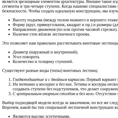
является зрелищным элементом архитектуры. Внешне такие и
сегменты в три-четыре ступени. Когда нашими специалистами
безопасности. Чтобы создать идеальную конструкцию, мы изучае
Высоту подъема (между полом нижнего и верхнего этаже
Форму (круг, прямоугольник, квадрат и пр.) и размеры (д
Направление движения (по или против часовой стрелки).
Наличие стен вблизи лестничного проема.
Это позволяет нам правильно рассчитывать винтовые лестницы
Диаметр (наружный и внутренний).
Угол поворота.
Количество и толщину ступеней.
Существуют разные виды (типы) винтовых лестниц:
Гладкоподшитые и с двойным каркасом
. Первый вариант 
На тетивах и косоурах и без них
. Тетивы и косоуры несв
создавать ступени без подступенков, что делает сооруже
С центральным опорным столбом и без него
. Отсутствие
Выбор подходящей модели всегда за заказчиком, но все же сле
Впрочем, какой бы тип спиральной лестничной конструкции ва
Являются высоко эстетичными.