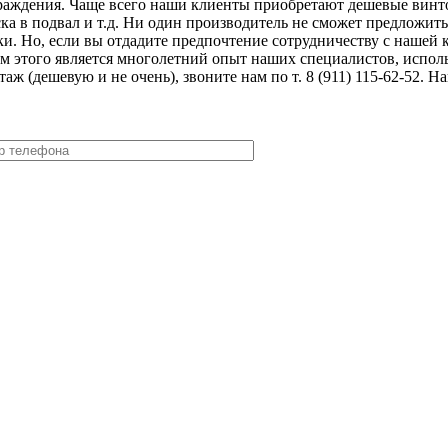
граждения. Чаще всего наши клиенты приобретают дешевые винто
ска в подвал и т.д. Ни один производитель не сможет предложит
ки. Но, если вы отдадите предпочтение сотрудничеству с нашей
гом этого является многолетний опыт наших специалистов, исп
аж (дешевую и не очень), звоните нам по т. 8 (911) 115-62-52.