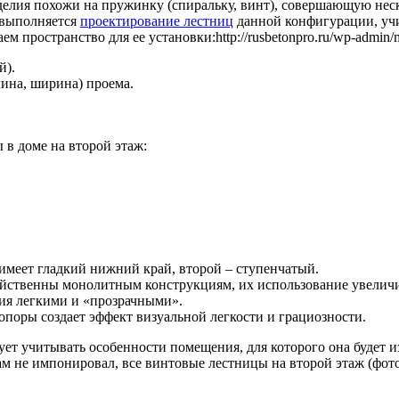
зделия похожи на пружинку (спиральку, винт), совершающую не
 выполняется
проектирование лестниц
данной конфигурации, учи
м пространство для ее установки:http://rusbetonpro.ru/wp-admin
й).
лина, ширина) проема.
 в доме на второй этаж:
имеет гладкий нижний край, второй – ступенчатый.
ойственны монолитным конструкциям, их использование увеличи
ния легкими и «прозрачными».
 опоры создает эффект визуальной легкости и грациозности.
дует учитывать особенности помещения, для которого она будет 
м не импонировал, все винтовые лестницы на второй этаж (фото